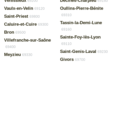
Vénissieux
Décines-Charpieu
69200
69150
Vaulx-en-Velin
Oullins-Pierre-Bénite
69120
69310
Saint-Priest
69800
Tassin-la-Demi-Lune
Caluire-et-Cuire
69300
69160
Bron
69500
Sainte-Foy-lès-Lyon
Villefranche-sur-Saône
69110
69400
Saint-Genis-Laval
69230
Meyzieu
69330
Givors
69700