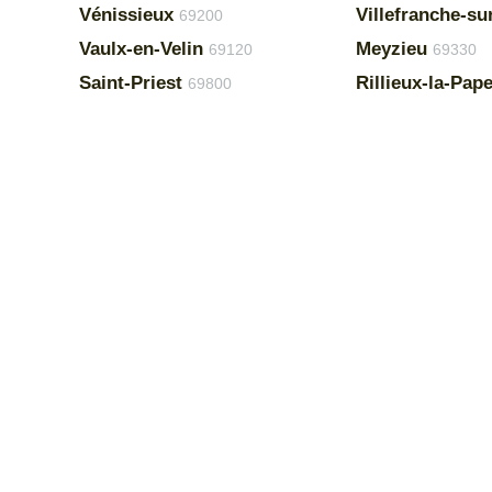
Vénissieux
Villefranche-s
69200
Vaulx-en-Velin
Meyzieu
69120
69330
Saint-Priest
Rillieux-la-Pap
69800