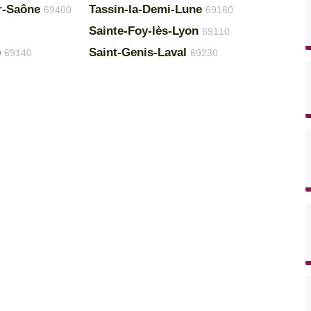
ur-Saône
Tassin-la-Demi-Lune
69400
69160
Sainte-Foy-lès-Lyon
69110
e
Saint-Genis-Laval
69140
69230