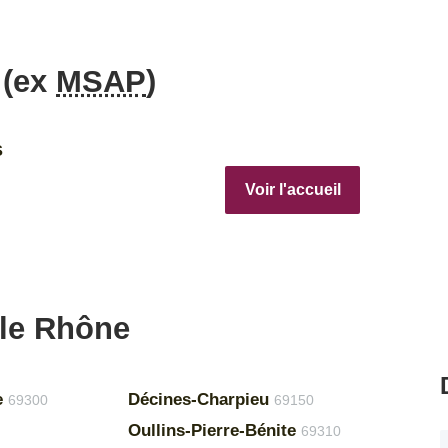
 (ex
MSAP
)
s
Voir l'accueil
 le Rhône
e
Décines-Charpieu
69300
69150
Oullins-Pierre-Bénite
69310