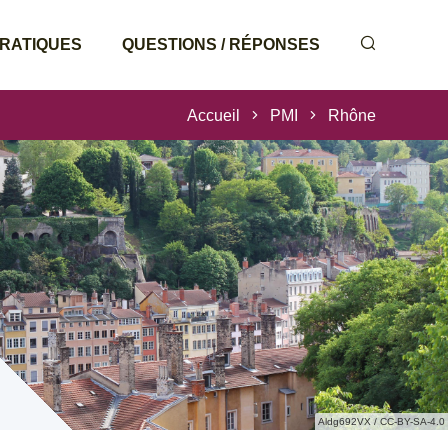
PRATIQUES
QUESTIONS / RÉPONSES
Accueil
PMI
Rhône
Aldg692VX / CC-BY-SA-4.0