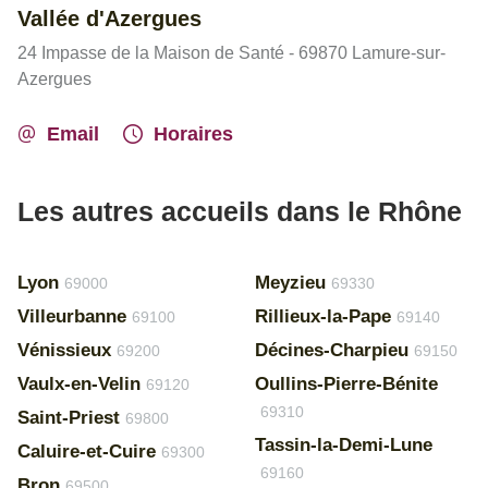
Vallée d'Azergues
24 Impasse de la Maison de Santé - 69870 Lamure-sur-
Azergues
Email
Horaires
Les autres accueils dans le Rhône
Lyon
Meyzieu
69000
69330
Villeurbanne
Rillieux-la-Pape
69100
69140
Vénissieux
Décines-Charpieu
69200
69150
Vaulx-en-Velin
Oullins-Pierre-Bénite
69120
69310
Saint-Priest
69800
Tassin-la-Demi-Lune
Caluire-et-Cuire
69300
69160
Bron
69500