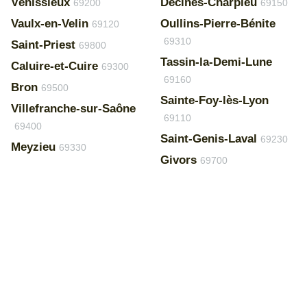
Vénissieux
Décines-Charpieu
69200
69150
Vaulx-en-Velin
Oullins-Pierre-Bénite
69120
69310
Saint-Priest
69800
Tassin-la-Demi-Lune
Caluire-et-Cuire
69300
69160
Bron
69500
Sainte-Foy-lès-Lyon
Villefranche-sur-Saône
69110
69400
Saint-Genis-Laval
69230
Meyzieu
69330
Givors
69700