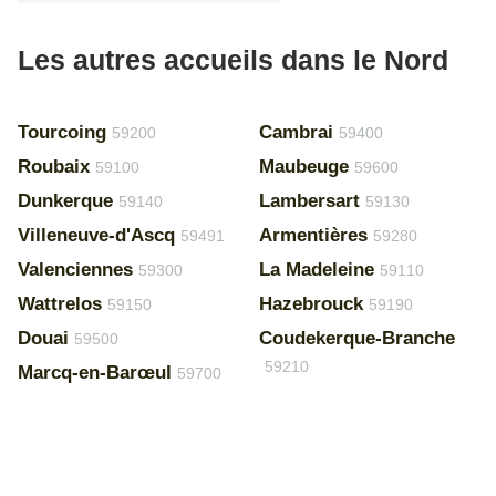
Les autres accueils dans le Nord
Tourcoing
Cambrai
59200
59400
Roubaix
Maubeuge
59100
59600
Dunkerque
Lambersart
59140
59130
Villeneuve-d'Ascq
Armentières
59491
59280
Valenciennes
La Madeleine
59300
59110
Wattrelos
Hazebrouck
59150
59190
Douai
Coudekerque-Branche
59500
59210
Marcq-en-Barœul
59700