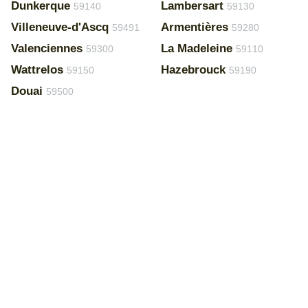
Dunkerque
Lambersart
59140
59130
Villeneuve-d'Ascq
Armentières
59491
59280
Valenciennes
La Madeleine
59300
59110
Wattrelos
Hazebrouck
59150
59190
Douai
59500