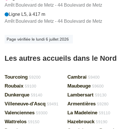
Arrêt Boulevard de Metz - 44 Boulevard de Metz
Ligne L5, à 417 m
Arrêt Boulevard de Metz - 44 Boulevard de Metz
Page vérifiée le lundi 6 juillet 2026
Les autres accueils dans le Nord
Tourcoing
Cambrai
59200
59400
Roubaix
Maubeuge
59100
59600
Dunkerque
Lambersart
59140
59130
Villeneuve-d'Ascq
Armentières
59491
59280
Valenciennes
La Madeleine
59300
59110
Wattrelos
Hazebrouck
59150
59190