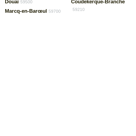
Douai
Coudekerque-Branche
59500
59210
Marcq-en-Barœul
59700