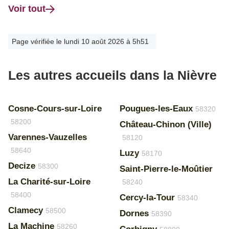
Voir tout
Page vérifiée le lundi 10 août 2026 à 5h51
Les autres accueils dans la Nièvre
Cosne-Cours-sur-Loire
Pougues-les-Eaux
58320
58200
Château-Chinon (Ville)
Varennes-Vauzelles
58120
58640
Luzy
58170
Decize
58300
Saint-Pierre-le-Moûtier
La Charité-sur-Loire
58240
58400
Cercy-la-Tour
58340
Clamecy
58500
Dornes
58390
La Machine
58260