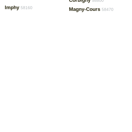
Corbigny
58800
Imphy
58160
Magny-Cours
58470