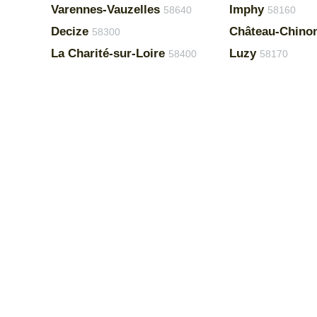
Varennes-Vauzelles
Imphy
58640
58160
Decize
Château-Chinon 
58300
La Charité-sur-Loire
Luzy
58400
58170