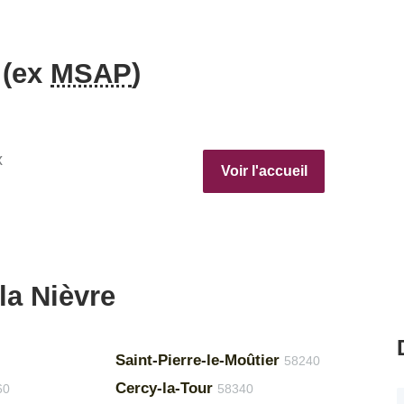
 (ex
MSAP
)
x
Voir l'accueil
la Nièvre
Saint-Pierre-le-Moûtier
58240
Cercy-la-Tour
60
58340