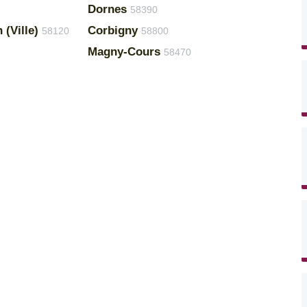
Dornes
58390
(Ville)
Corbigny
58120
58800
Magny-Cours
58470