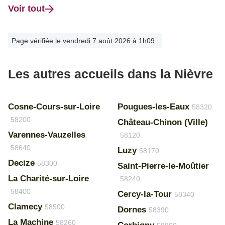
Voir tout
Page vérifiée le vendredi 7 août 2026 à 1h09
Les autres accueils dans la Nièvre
Cosne-Cours-sur-Loire
Pougues-les-Eaux
58320
58200
Château-Chinon (Ville)
Varennes-Vauzelles
58120
58640
Luzy
58170
Decize
58300
Saint-Pierre-le-Moûtier
La Charité-sur-Loire
58240
58400
Cercy-la-Tour
58340
Clamecy
58500
Dornes
58390
La Machine
58260