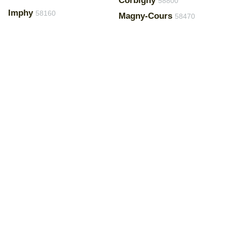
Corbigny
58800
Imphy
58160
Magny-Cours
58470