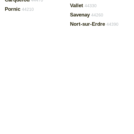
44470
Vallet
44330
Pornic
44210
Savenay
44260
Nort-sur-Erdre
44390