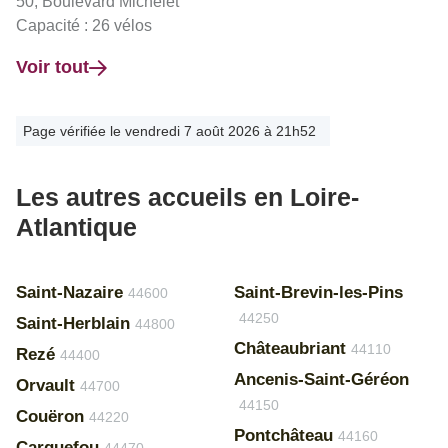
50, Boulevard Michelet
Capacité : 26 vélos
Voir tout
Page vérifiée le vendredi 7 août 2026 à 21h52
Les autres accueils en Loire-
Atlantique
Saint-Nazaire
Saint-Brevin-les-Pins
44600
44250
Saint-Herblain
44800
Châteaubriant
44110
Rezé
44400
Ancenis-Saint-Géréon
Orvault
44700
44150
Couëron
44220
Pontchâteau
44160
Carquefou