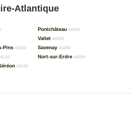
ire-Atlantique
Pontchâteau
0
44160
Vallet
44330
s-Pins
Savenay
44250
44260
Nort-sur-Erdre
44110
44390
Géréon
44150