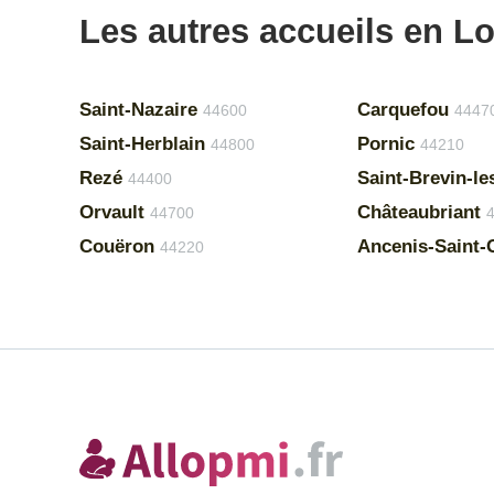
Les autres accueils en Lo
Saint-Nazaire
Carquefou
44600
4447
Saint-Herblain
Pornic
44800
44210
Rezé
Saint-Brevin-le
44400
Orvault
Châteaubriant
44700
Couëron
Ancenis-Saint-
44220