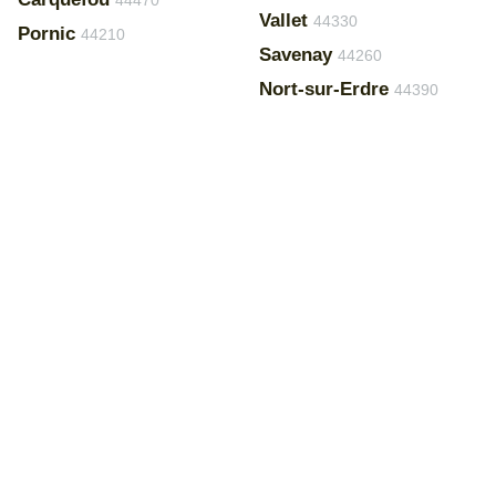
44470
Vallet
44330
Pornic
44210
Savenay
44260
Nort-sur-Erdre
44390