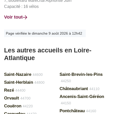
7, Boulevard Maréchal Alphonse Juin
Capacité : 16 vélos
Voir tout
Page vérifiée le dimanche 9 août 2026 à 12h42
Les autres accueils en Loire-
Atlantique
Saint-Nazaire
Saint-Brevin-les-Pins
44600
44250
Saint-Herblain
44800
Châteaubriant
44110
Rezé
44400
Ancenis-Saint-Géréon
Orvault
44700
44150
Couëron
44220
Pontchâteau
44160
Carquefou