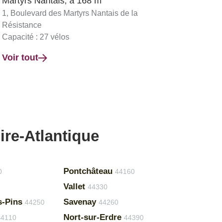
Martyrs Nantais, à 168 m
1, Boulevard des Martyrs Nantais de la
Résistance
Capacité : 27 vélos
Voir tout
ire-Atlantique
Pontchâteau
0
44160
Vallet
44330
s-Pins
Savenay
44250
44260
Nort-sur-Erdre
44110
44390