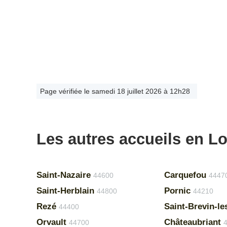
Page vérifiée le samedi 18 juillet 2026 à 12h28
Les autres accueils en Lo
Saint-Nazaire
Carquefou
44600
4447
Saint-Herblain
Pornic
44800
44210
Rezé
Saint-Brevin-le
44400
Orvault
Châteaubriant
44700