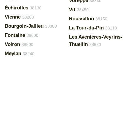
Voreppe
38340
Échirolles
38130
Vif
38450
Vienne
38200
Roussillon
38150
Bourgoin-Jallieu
38300
La Tour-du-Pin
38110
Fontaine
38600
Les Avenières-Veyrins-
Voiron
Thuellin
38500
38630
Meylan
38240