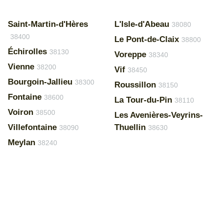
Saint-Martin-d'Hères
L'Isle-d'Abeau
38080
38400
Le Pont-de-Claix
38800
Échirolles
38130
Voreppe
38340
Vienne
38200
Vif
38450
Bourgoin-Jallieu
38300
Roussillon
38150
Fontaine
38600
La Tour-du-Pin
38110
Voiron
38500
Les Avenières-Veyrins-
Villefontaine
Thuellin
38090
38630
Meylan
38240