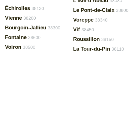
L'Isle-d'Abeau
38080
Échirolles
38130
Le Pont-de-Claix
38800
Vienne
38200
Voreppe
38340
Bourgoin-Jallieu
38300
Vif
38450
Fontaine
38600
Roussillon
38150
Voiron
38500
La Tour-du-Pin
38110