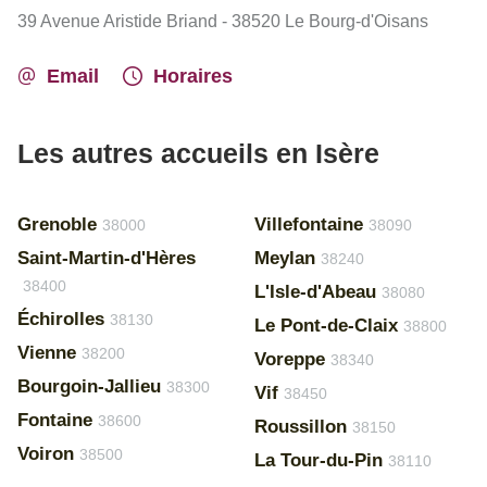
39 Avenue Aristide Briand - 38520 Le Bourg-d'Oisans
Email
Horaires
Les autres accueils en Isère
Grenoble
Villefontaine
38000
38090
Saint-Martin-d'Hères
Meylan
38240
38400
L'Isle-d'Abeau
38080
Échirolles
38130
Le Pont-de-Claix
38800
Vienne
38200
Voreppe
38340
Bourgoin-Jallieu
38300
Vif
38450
Fontaine
38600
Roussillon
38150
Voiron
38500
La Tour-du-Pin
38110