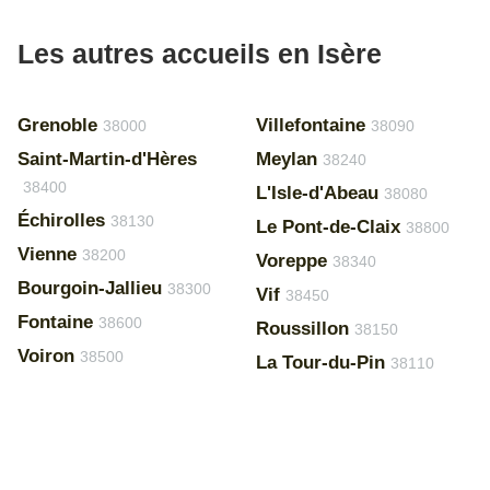
Les autres accueils en Isère
Grenoble
Villefontaine
38000
38090
Saint-Martin-d'Hères
Meylan
38240
38400
L'Isle-d'Abeau
38080
Échirolles
38130
Le Pont-de-Claix
38800
Vienne
38200
Voreppe
38340
Bourgoin-Jallieu
38300
Vif
38450
Fontaine
38600
Roussillon
38150
Voiron
38500
La Tour-du-Pin
38110