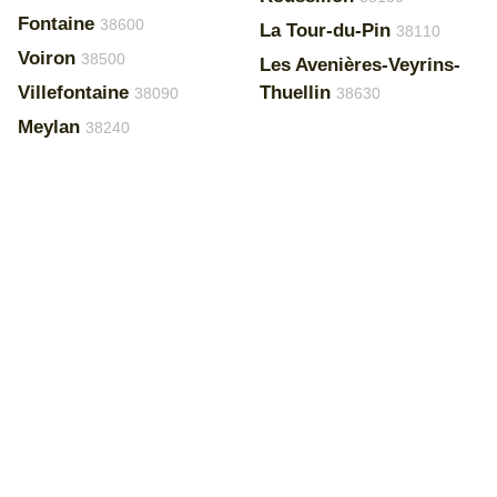
Fontaine
38600
La Tour-du-Pin
38110
Voiron
38500
Les Avenières-Veyrins-
Villefontaine
Thuellin
38090
38630
Meylan
38240