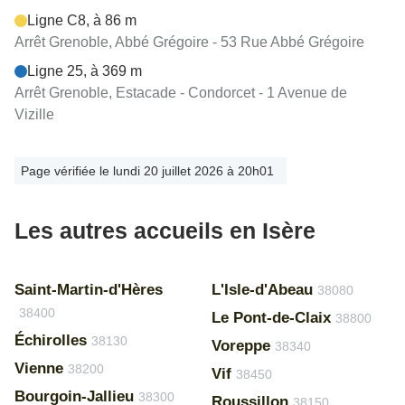
Ligne C8, à 86 m
Arrêt Grenoble, Abbé Grégoire - 53 Rue Abbé Grégoire
Ligne 25, à 369 m
Arrêt Grenoble, Estacade - Condorcet - 1 Avenue de
Vizille
Page vérifiée le lundi 20 juillet 2026 à 20h01
Les autres accueils en Isère
Saint-Martin-d'Hères
L'Isle-d'Abeau
38080
38400
Le Pont-de-Claix
38800
Échirolles
38130
Voreppe
38340
Vienne
38200
Vif
38450
Bourgoin-Jallieu
38300
Roussillon
38150