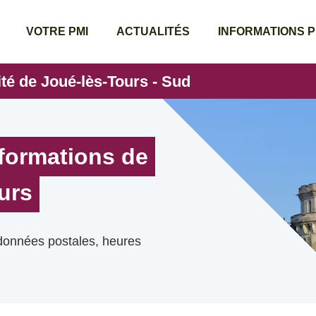
VOTRE PMI
ACTUALITÉS
INFORMATIONS 
té de Joué-lès-Tours - Sud
nformations de
urs
rdonnées postales, heures