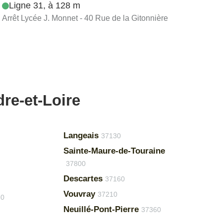
Ligne 31, à 128 m
Arrêt Lycée J. Monnet - 40 Rue de la Gitonnière
dre-et-Loire
Langeais
37130
Sainte-Maure-de-Touraine
37800
Descartes
37160
Vouvray
37210
50
Neuillé-Pont-Pierre
37360