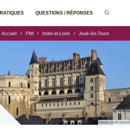
PRATIQUES
QUESTIONS / RÉPONSES
Accueil
PMI
Indre-et-Loire
Joué-lès-Tours
Patrick / CC-BY-SA 2.0