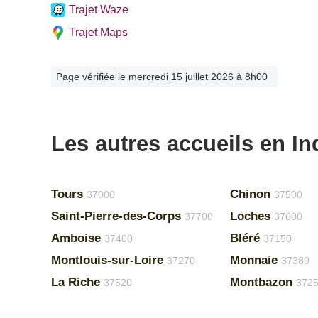
Trajet Waze
Trajet Maps
Page vérifiée le mercredi 15 juillet 2026 à 8h00
Les autres accueils en In
Tours
Chinon
37000
37500
Saint-Pierre-des-Corps
Loches
37700
37600
Amboise
Bléré
37400
37150
Montlouis-sur-Loire
Monnaie
37270
37380
La Riche
Montbazon
37520
372