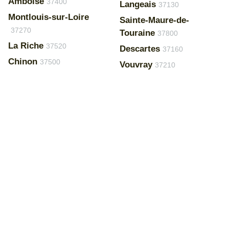
Amboise
37400
Langeais
37130
Montlouis-sur-Loire
Sainte-Maure-de-
37270
Touraine
37800
La Riche
37520
Descartes
37160
Chinon
37500
Vouvray
37210