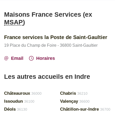
Maisons France Services (ex
MSAP
)
France services la Poste de Saint-Gaultier
19 Place du Champ de Foire - 36800 Saint-Gaultier
Email
Horaires
Les autres accueils en Indre
Châteauroux
Chabris
36000
36210
Issoudun
Valençay
36100
36600
Déols
Châtillon-sur-Indre
36130
36700