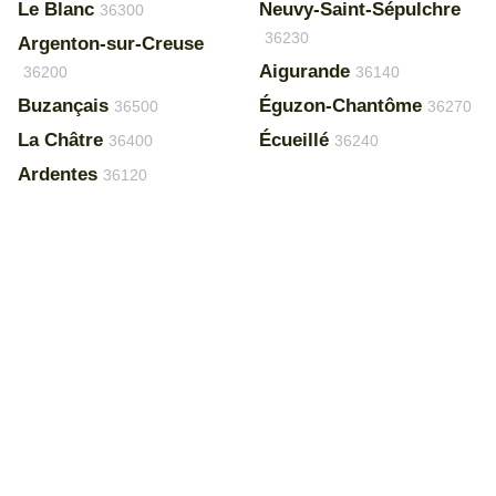
Le Blanc
Neuvy-Saint-Sépulchre
36300
36230
Argenton-sur-Creuse
Aigurande
36200
36140
Buzançais
Éguzon-Chantôme
36500
36270
La Châtre
Écueillé
36400
36240
Ardentes
36120