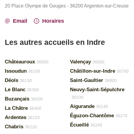
20 Place Olympe de Gouges - 36200 Argenton-sur-Creuse
Email
Horaires
Les autres accueils en Indre
Châteauroux
Valençay
36000
36600
Issoudun
Châtillon-sur-Indre
36100
36700
Déols
Saint-Gaultier
36130
36800
Le Blanc
Neuvy-Saint-Sépulchre
36300
36230
Buzançais
36500
Aigurande
36140
La Châtre
36400
Éguzon-Chantôme
36270
Ardentes
36120
Écueillé
36240
Chabris
36210