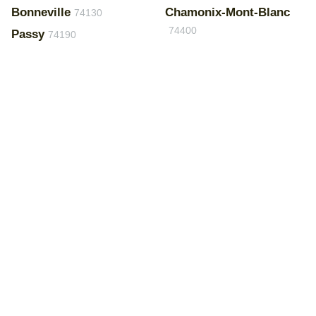
Bonneville
Chamonix-Mont-Blanc
74130
74400
Passy
74190