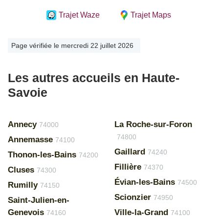
Trajet Waze
Trajet Maps
Page vérifiée le mercredi 22 juillet 2026
Les autres accueils en Haute-
Savoie
Annecy
La Roche-sur-Foron
74000
74800
Annemasse
74100
Gaillard
74240
Thonon-les-Bains
74200
Fillière
74370
Cluses
74300
Évian-les-Bains
74500
Rumilly
74150
Scionzier
74950
Saint-Julien-en-
Genevois
Ville-la-Grand
74160
74100