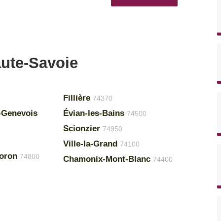
aute-Savoie
Fillière
74370
n-Genevois
Évian-les-Bains
74500
Scionzier
74950
Ville-la-Grand
74100
oron
74800
Chamonix-Mont-Blanc
74400