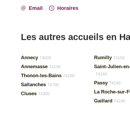
Email
Horaires
Les autres accueils en H
Annecy
Rumilly
74000
74150
Annemasse
Saint-Julien-e
74100
74160
Thonon-les-Bains
74200
Passy
74190
Sallanches
74700
La Roche-sur-F
Cluses
74300
Gaillard
74240