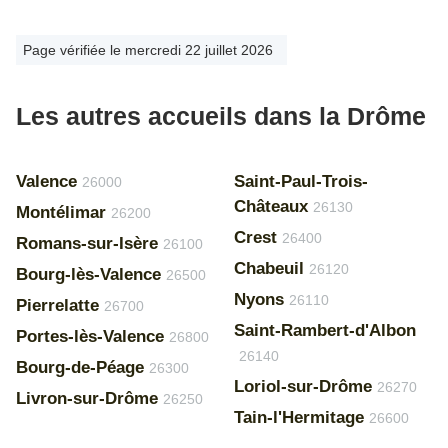
Page vérifiée le mercredi 22 juillet 2026
Les autres accueils dans la Drôme
Valence
Saint-Paul-Trois-
26000
Châteaux
26130
Montélimar
26200
Crest
26400
Romans-sur-Isère
26100
Chabeuil
26120
Bourg-lès-Valence
26500
Nyons
26110
Pierrelatte
26700
Saint-Rambert-d'Albon
Portes-lès-Valence
26800
26140
Bourg-de-Péage
26300
Loriol-sur-Drôme
26270
Livron-sur-Drôme
26250
Tain-l'Hermitage
26600