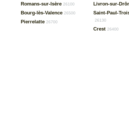
Romans-sur-Isère
Livron-sur-Dr
26100
Bourg-lès-Valence
Saint-Paul-Tro
26500
26130
Pierrelatte
26700
Crest
26400