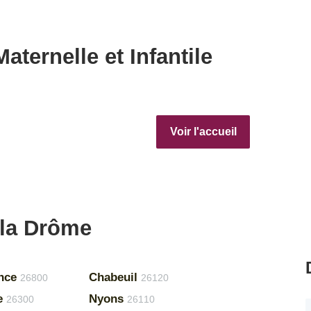
aternelle et Infantile
Voir l'accueil
 la Drôme
nce
Chabeuil
26800
26120
e
Nyons
26300
26110