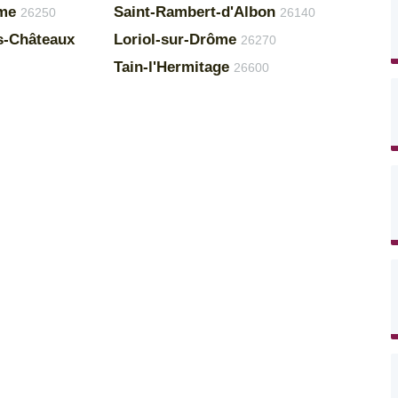
ôme
Saint-Rambert-d'Albon
26250
26140
is-Châteaux
Loriol-sur-Drôme
26270
Tain-l'Hermitage
26600