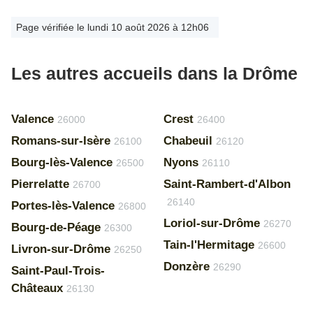
Page vérifiée le lundi 10 août 2026 à 12h06
Les autres accueils dans la Drôme
Valence
Crest
26000
26400
Romans-sur-Isère
Chabeuil
26100
26120
Bourg-lès-Valence
Nyons
26500
26110
Pierrelatte
Saint-Rambert-d'Albon
26700
26140
Portes-lès-Valence
26800
Loriol-sur-Drôme
26270
Bourg-de-Péage
26300
Tain-l'Hermitage
26600
Livron-sur-Drôme
26250
Donzère
26290
Saint-Paul-Trois-
Châteaux
26130