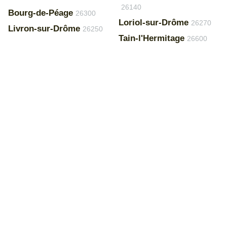
26140
Bourg-de-Péage
26300
Loriol-sur-Drôme
26270
Livron-sur-Drôme
26250
Tain-l'Hermitage
26600