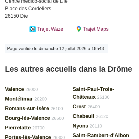
Centre médico-social de Die
Place des Cordeliers
26150 Die
Trajet Waze
Trajet Maps
Page vérifiée le dimanche 12 juillet 2026 à 18h43
Les autres accueils dans la Drôme
Valence
Saint-Paul-Trois-
26000
Châteaux
26130
Montélimar
26200
Crest
26400
Romans-sur-Isère
26100
Chabeuil
26120
Bourg-lès-Valence
26500
Nyons
26110
Pierrelatte
26700
Saint-Rambert-d'Albon
Portes-lès-Valence
26800