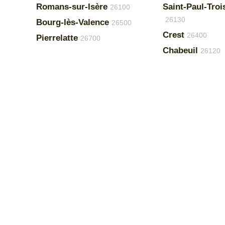
Romans-sur-Isère
Saint-Paul-Tro
26100
26130
Bourg-lès-Valence
26500
Crest
26400
Pierrelatte
26700
Chabeuil
26120