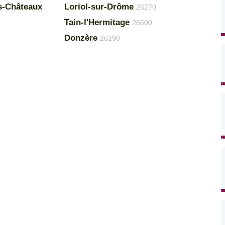
is-Châteaux
Loriol-sur-Drôme
26270
Tain-l'Hermitage
26600
Donzère
26290