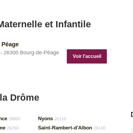
aternelle et Infantile
e Péage
 - 26300 Bourg-de-Péage
Voir l'accueil
 la Drôme
nce
Nyons
26800
26110
ôme
Saint-Rambert-d'Albon
26250
26140