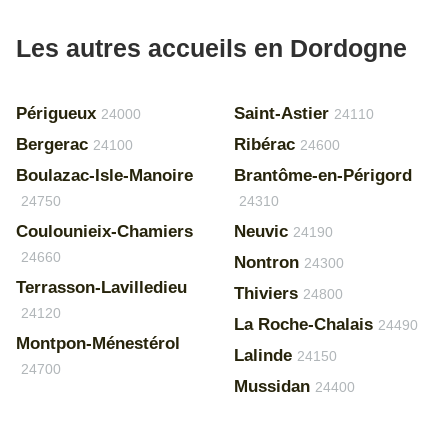
Les autres accueils en Dordogne
Périgueux
Saint-Astier
24000
24110
Bergerac
Ribérac
24100
24600
Boulazac-Isle-Manoire
Brantôme-en-Périgord
24750
24310
Coulounieix-Chamiers
Neuvic
24190
24660
Nontron
24300
Terrasson-Lavilledieu
Thiviers
24800
24120
La Roche-Chalais
24490
Montpon-Ménestérol
Lalinde
24150
24700
Mussidan
24400