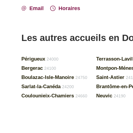
Email
Horaires
Les autres accueils en D
Périgueux
Terrasson-Lavil
24000
Bergerac
Montpon-Ménes
24100
Boulazac-Isle-Manoire
Saint-Astier
24750
241
Sarlat-la-Canéda
Brantôme-en-P
24200
Coulounieix-Chamiers
Neuvic
24660
24190