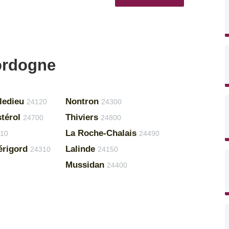
ordogne
ledieu
Nontron
24120
24300
térol
Thiviers
24700
24800
La Roche-Chalais
10
24490
érigord
Lalinde
24310
24150
Mussidan
24400