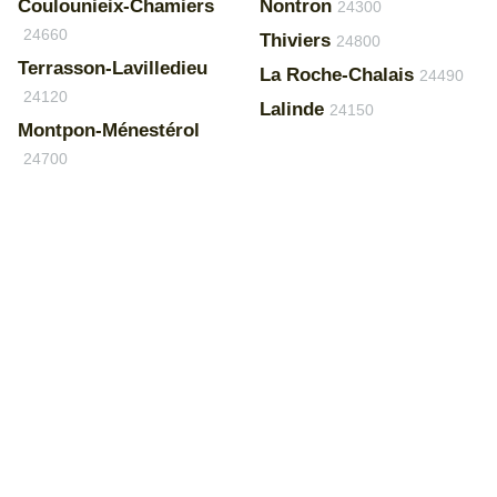
Coulounieix-Chamiers
Nontron
24300
24660
Thiviers
24800
Terrasson-Lavilledieu
La Roche-Chalais
24490
24120
Lalinde
24150
Montpon-Ménestérol
24700