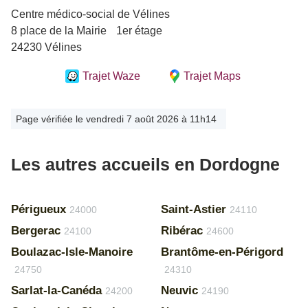
Centre médico-social de Vélines
8 place de la Mairie 1er étage
24230 Vélines
Trajet Waze
Trajet Maps
Page vérifiée le vendredi 7 août 2026 à 11h14
Les autres accueils en Dordogne
Périgueux
Saint-Astier
24000
24110
Bergerac
Ribérac
24100
24600
Boulazac-Isle-Manoire
Brantôme-en-Périgord
24750
24310
Sarlat-la-Canéda
Neuvic
24200
24190