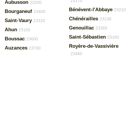
23170
Aubusson
23200
Bénévent-l'Abbaye
23210
Bourganeuf
23400
Chénérailles
23130
Saint-Vaury
23320
Genouillac
23350
Ahun
23150
Saint-Sébastien
23160
Boussac
23600
Royère-de-Vassivière
Auzances
23700
23460