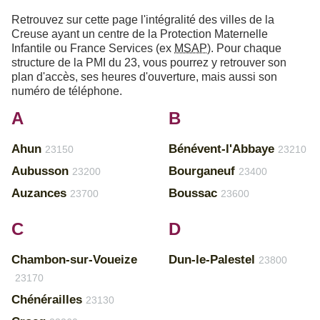
Retrouvez sur cette page l'intégralité des villes de la
Creuse ayant un centre de la Protection Maternelle
Infantile ou France Services (ex
MSAP
). Pour chaque
structure de la PMI du 23, vous pourrez y retrouver son
plan d'accès, ses heures d'ouverture, mais aussi son
numéro de téléphone.
A
B
Ahun
Bénévent-l'Abbaye
23150
23210
Aubusson
Bourganeuf
23200
23400
Auzances
Boussac
23700
23600
C
D
Chambon-sur-Voueize
Dun-le-Palestel
23800
23170
Chénérailles
23130