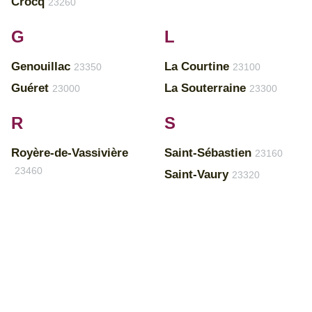
Crocq
23260
G
L
Genouillac
La Courtine
23350
23100
Guéret
La Souterraine
23000
23300
R
S
Royère-de-Vassivière
Saint-Sébastien
23160
23460
Saint-Vaury
23320