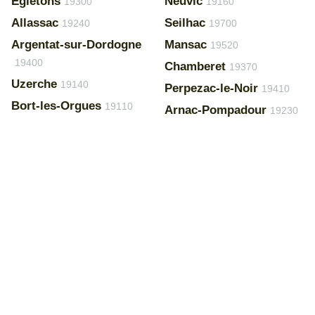
Égletons
Neuvic
19300
19160
Allassac
Seilhac
19240
19700
Argentat-sur-Dordogne
Mansac
19520
19400
Chamberet
19370
Uzerche
19140
Perpezac-le-Noir
19410
Bort-les-Orgues
19110
Arnac-Pompadour
19230