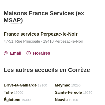
Maisons France Services (ex
MSAP
)
France services Perpezac-le-Noir
47-51, Rue Principale - 19410 Perpezac-le-Noir
Email
Horaires
Les autres accueils en Corrèze
Brive-la-Gaillarde
Meymac
19100
19250
Tulle
Sainte-Féréole
19000
19270
Égletons
Neuvic
19300
19160