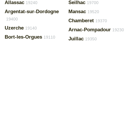
Allassac
Seilhac
19240
19700
Argentat-sur-Dordogne
Mansac
19520
19400
Chamberet
19370
Uzerche
19140
Arnac-Pompadour
19230
Bort-les-Orgues
19110
Juillac
19350