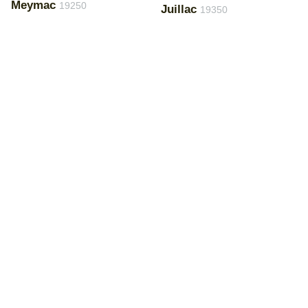
Meymac
19250
Juillac
19350