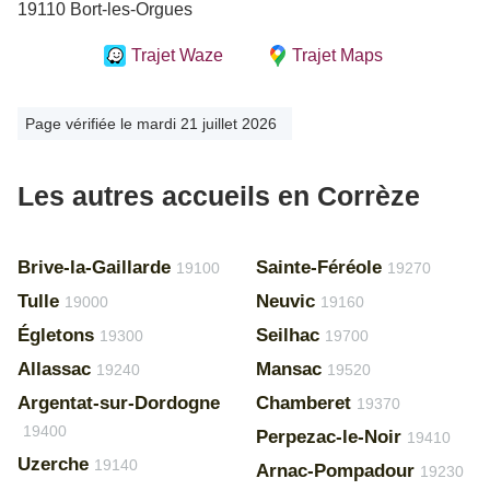
19110 Bort-les-Orgues
Trajet Waze
Trajet Maps
Page vérifiée le mardi 21 juillet 2026
Les autres accueils en Corrèze
Brive-la-Gaillarde
Sainte-Féréole
19100
19270
Tulle
Neuvic
19000
19160
Égletons
Seilhac
19300
19700
Allassac
Mansac
19240
19520
Argentat-sur-Dordogne
Chamberet
19370
19400
Perpezac-le-Noir
19410
Uzerche
19140
Arnac-Pompadour
19230