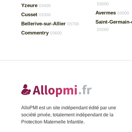
03500
Yzeure
03400
Avermes
03000
Cusset
03300
Saint-Germain-
Bellerive-sur-Allier
03700
03260
Commentry
03600
AlloPMI est un site indépendant édité par une
société privée, totalement indépendant de la
Protection Maternelle Infantile.