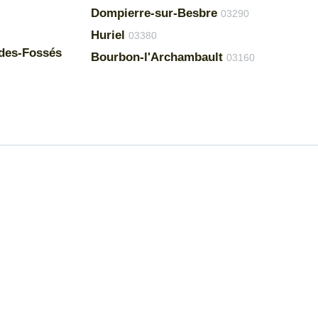
Dompierre-sur-Besbre
03290
Huriel
03380
des-Fossés
Bourbon-l'Archambault
03160