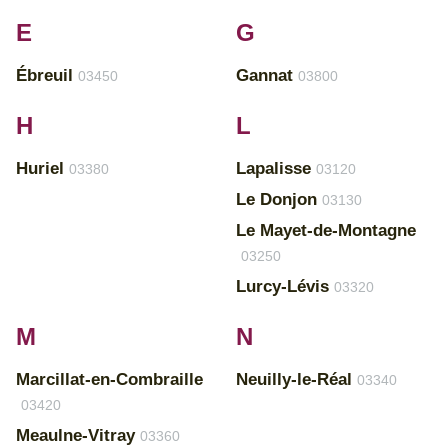
E
G
Ébreuil
Gannat
03450
03800
H
L
Huriel
Lapalisse
03380
03120
Le Donjon
03130
Le Mayet-de-Montagne
03250
Lurcy-Lévis
03320
M
N
Marcillat-en-Combraille
Neuilly-le-Réal
03340
03420
Meaulne-Vitray
03360