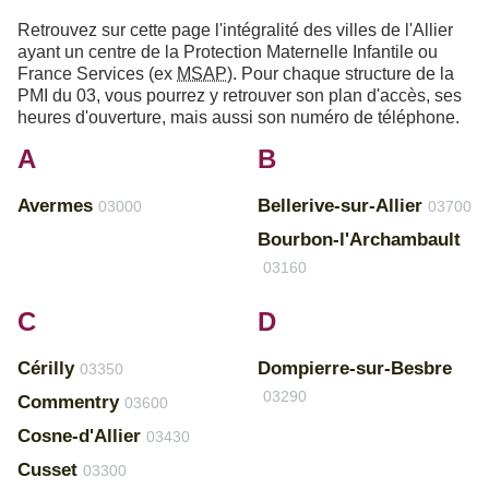
Retrouvez sur cette page l'intégralité des villes de l'Allier
ayant un centre de la Protection Maternelle Infantile ou
France Services (ex
MSAP
). Pour chaque structure de la
PMI du 03, vous pourrez y retrouver son plan d'accès, ses
heures d'ouverture, mais aussi son numéro de téléphone.
A
B
Avermes
Bellerive-sur-Allier
03000
03700
Bourbon-l'Archambault
03160
C
D
Cérilly
Dompierre-sur-Besbre
03350
03290
Commentry
03600
Cosne-d'Allier
03430
Cusset
03300