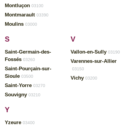
Montluçon
03100
Montmarault
03390
Moulins
03000
S
V
Saint-Germain-des-
Vallon-en-Sully
03190
Fossés
03260
Varennes-sur-Allier
Saint-Pourçain-sur-
03150
Sioule
03500
Vichy
03200
Saint-Yorre
03270
Souvigny
03210
Y
Yzeure
03400