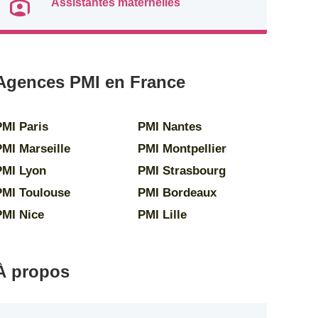
Assistantes maternelles
Agences PMI en France
PMI Paris
PMI Nantes
PMI Marseille
PMI Montpellier
PMI Lyon
PMI Strasbourg
PMI Toulouse
PMI Bordeaux
PMI Nice
PMI Lille
À propos