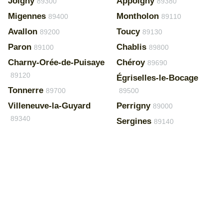
Joigny
Appoigny
89300
89380
Migennes
Montholon
89400
89110
Avallon
Toucy
89200
89130
Paron
Chablis
89100
89800
Charny-Orée-de-Puisaye
Chéroy
89690
89120
Égriselles-le-Bocage
Tonnerre
89700
89500
Villeneuve-la-Guyard
Perrigny
89000
89340
Sergines
89140