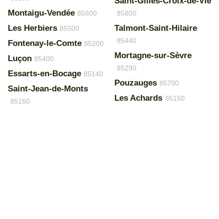
Saint-Gilles-Croix-de-Vie
Montaigu-Vendée
85600
85800
Les Herbiers
Talmont-Saint-Hilaire
85500
85440
Fontenay-le-Comte
85200
Mortagne-sur-Sèvre
Luçon
85400
85290
Essarts-en-Bocage
85140
Pouzauges
85700
Saint-Jean-de-Monts
Les Achards
85150
85160