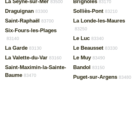
La Seyne-sur-Mer
Brignoles
83500
83170
Draguignan
Solliès-Pont
83300
83210
Saint-Raphaël
La Londe-les-Maures
83700
83250
Six-Fours-les-Plages
Le Luc
83140
83340
La Garde
Le Beausset
83130
83330
La Valette-du-Var
Le Muy
83160
83490
Saint-Maximin-la-Sainte-
Bandol
83150
Baume
83470
Puget-sur-Argens
83480