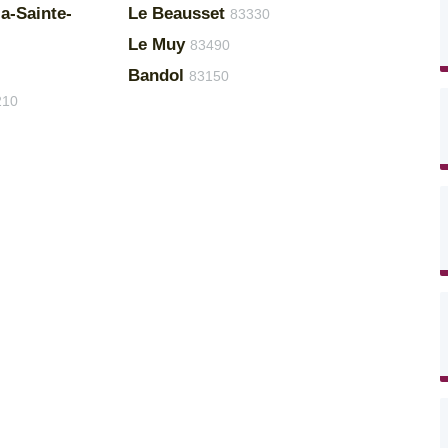
a-Sainte-
Le Beausset
83330
Le Muy
83490
Bandol
83150
210