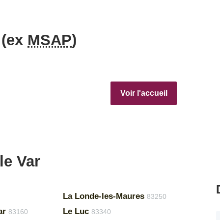
 (ex
MSAP
)
Voir l'accueil
le Var
La Londe-les-Maures
83250
ar
Le Luc
83160
83340