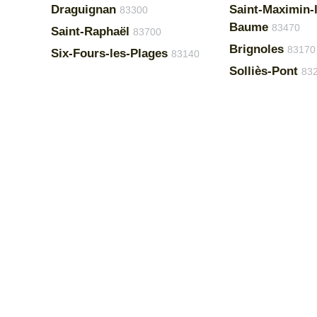
Draguignan
Saint-Maximin-l
83300
Baume
83470
Saint-Raphaël
83700
Brignoles
83170
Six-Fours-les-Plages
83140
Solliès-Pont
83