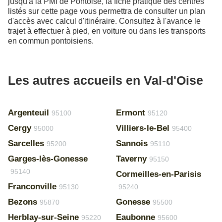
jusqu'à la PMI de Pontoise, la fiche pratique des centres
listés sur cette page vous permettra de consulter un plan
d'accès avec calcul d'itinéraire. Consultez à l'avance le
trajet à effectuer à pied, en voiture ou dans les transports
en commun pontoisiens.
Les autres accueils en Val-d'Oise
Argenteuil
Ermont
95100
95120
Cergy
Villiers-le-Bel
95000
95400
Sarcelles
Sannois
95200
95110
Garges-lès-Gonesse
Taverny
95150
95140
Cormeilles-en-Parisis
Franconville
95130
95240
Bezons
Gonesse
95870
95500
Herblay-sur-Seine
Eaubonne
95220
95600