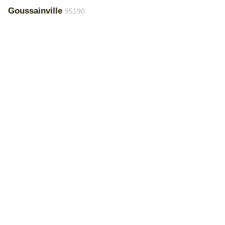
Goussainville
95190