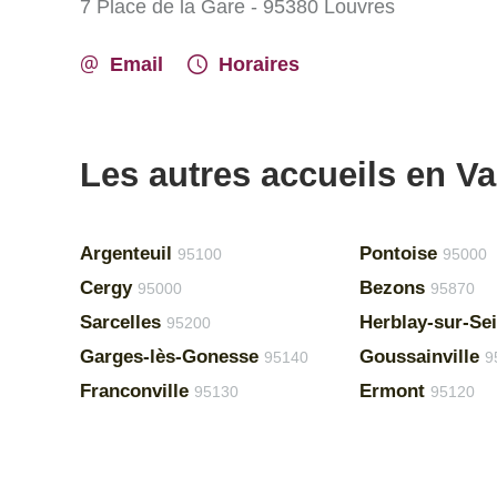
7 Place de la Gare - 95380 Louvres
Email
Horaires
Les autres accueils en Va
Argenteuil
Pontoise
95100
95000
Cergy
Bezons
95000
95870
Sarcelles
Herblay-sur-Se
95200
Garges-lès-Gonesse
Goussainville
95140
9
Franconville
Ermont
95130
95120