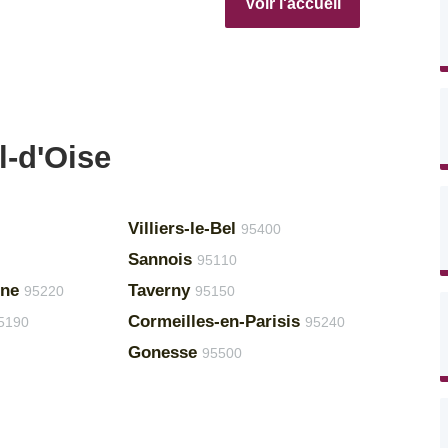
Voir l'accueil
l-d'Oise
Villiers-le-Bel
95400
Sannois
95110
ine
Taverny
95220
95150
Cormeilles-en-Parisis
5190
95240
Gonesse
95500