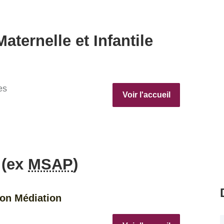
aternelle et Infantile
es
Voir l'accueil
 (ex
MSAP
)
ion Médiation