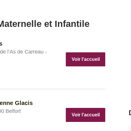
aternelle et Infantile
s
de l’As de Carreau -
Voir l'accueil
tenne Glacis
0 Belfort
Voir l'accueil