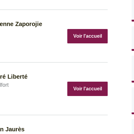
tenne Zaporojie
Voir l'accueil
rré Liberté
fort
Voir l'accueil
an Jaurès