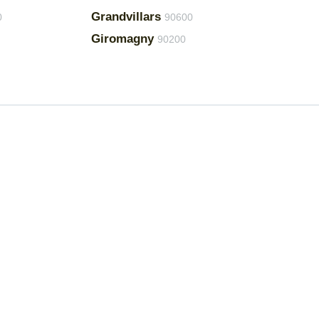
Grandvillars
0
90600
Giromagny
90200