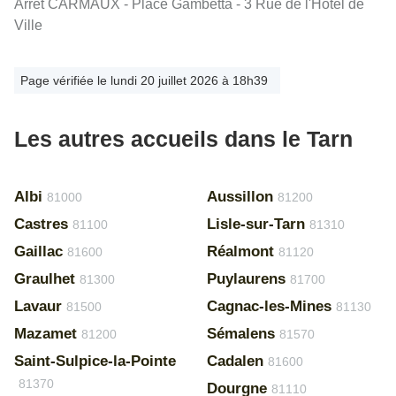
Arrêt CARMAUX - Place Gambetta - 3 Rue de l'Hotel de
Ville
Page vérifiée le lundi 20 juillet 2026 à 18h39
Les autres accueils dans le Tarn
Albi
Aussillon
81000
81200
Castres
Lisle-sur-Tarn
81100
81310
Gaillac
Réalmont
81600
81120
Graulhet
Puylaurens
81300
81700
Lavaur
Cagnac-les-Mines
81500
81130
Mazamet
Sémalens
81200
81570
Saint-Sulpice-la-Pointe
Cadalen
81600
81370
Dourgne
81110